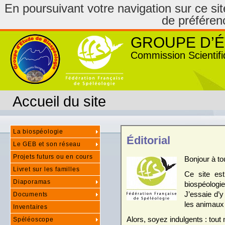
En poursuivant votre navigation sur ce site
de préféren
GROUPE D’É
Commission Scientifi
Accueil du site
La biospéologie
Éditorial
Le GEB et son réseau
Projets futurs ou en cours
Bonjour à to
Livret sur les familles
Ce site es
Diaporamas
biospéologie
J’essaie d’
Documents
les animaux
Inventaires
Alors, soyez indulgents : tout n
Spéléoscope