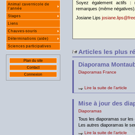
Soyez également actifs :
Animal cavernicole de
remarques (même négatives), 
l’année
Stages
Josiane Lips
josiane.lips@free
Liens
Chauves-souris
Déterminations (aide)
Sciences participatives
Articles les plus r
Plan du site
Diaporama Montau
Contact
Diaporamas France
Connexion
Lire la suite de l’article
Mise à jour des di
Diaporamas
Tous les diaporamas sur les 
Les autres diaporamas le ser
Lire la suite de l’article