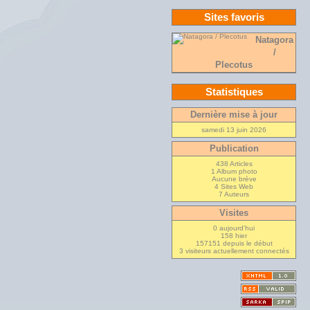
Sites favoris
Natagora
/
Plecotus
Statistiques
Dernière mise à jour
samedi 13 juin 2026
Publication
438 Articles
1 Album photo
Aucune brève
4 Sites Web
7 Auteurs
Visites
0 aujourd’hui
158 hier
157151 depuis le début
3 visiteurs actuellement connectés