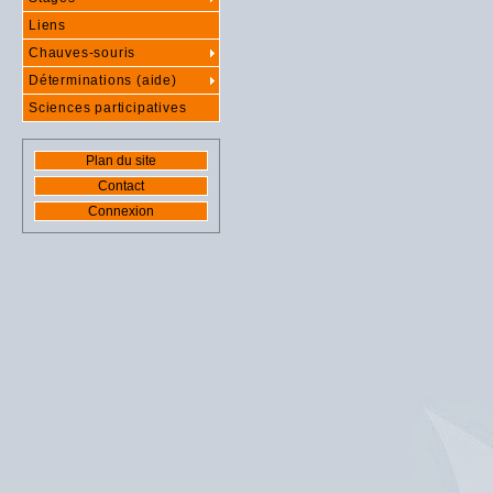
Liens
Chauves-souris
Déterminations (aide)
Sciences participatives
Plan du site
Contact
Connexion