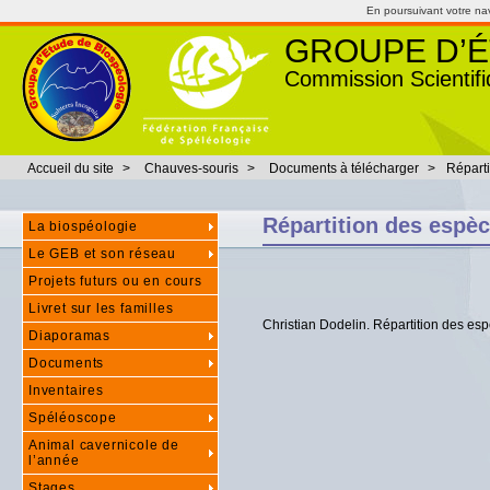
En poursuivant votre navi
GROUPE D’É
Commission Scientifi
Accueil du site
>
Chauves-souris
>
Documents à télécharger
>
Répart
Répartition des espè
La biospéologie
Le GEB et son réseau
Projets futurs ou en cours
Livret sur les familles
Christian Dodelin. Répartition des es
Diaporamas
Documents
Inventaires
Spéléoscope
Animal cavernicole de
l’année
Stages