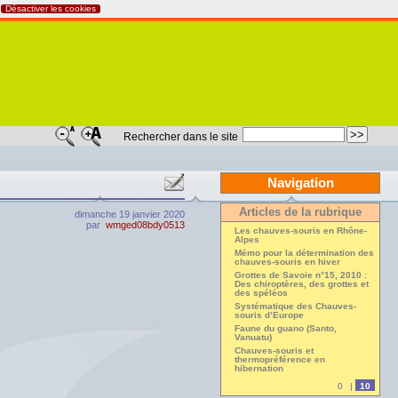
Désactiver les cookies
Rechercher dans le site
Navigation
Articles de la rubrique
dimanche 19 janvier 2020
par
wmged08bdy0513
Les chauves-souris en Rhône-
Alpes
Mémo pour la détermination des
chauves-souris en hiver
Grottes de Savoie n°15, 2010 :
Des chiroptères, des grottes et
des spéléos
Systématique des Chauves-
souris d’Europe
Faune du guano (Santo,
Vanuatu)
Chauves-souris et
thermopréférence en
hibernation
0
|
10