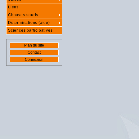
Liens
Chauves-souris
Déterminations (aide)
Sciences participatives
Plan du site
Contact
Connexion