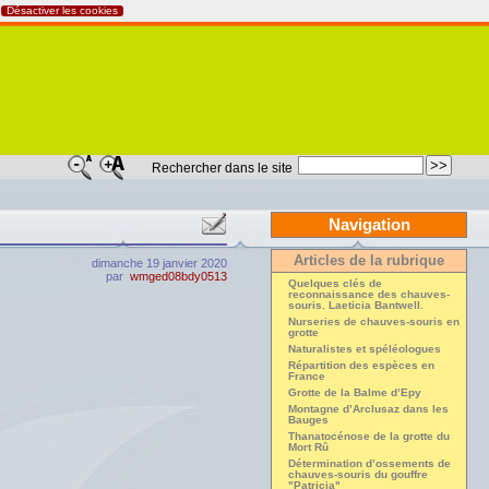
Désactiver les cookies
Rechercher dans le site
Navigation
Articles de la rubrique
dimanche 19 janvier 2020
par
wmged08bdy0513
Quelques clés de
reconnaissance des chauves-
souris. Laeticia Bantwell.
Nurseries de chauves-souris en
grotte
Naturalistes et spéléologues
Répartition des espèces en
France
Grotte de la Balme d’Epy
Montagne d’Arclusaz dans les
Bauges
Thanatocénose de la grotte du
Mort Rû
Détermination d’ossements de
chauves-souris du gouffre
"Patricia"