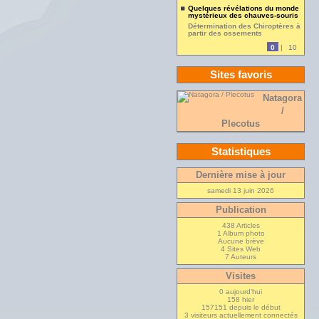
Quelques révélations du monde
mystérieux des chauves-souris
Détermination des Chiroptères à
partir des ossements
0
|
10
Sites favoris
Natagora
/
Plecotus
Statistiques
Dernière mise à jour
samedi 13 juin 2026
Publication
438 Articles
1 Album photo
Aucune brève
4 Sites Web
7 Auteurs
Visites
0 aujourd’hui
158 hier
157151 depuis le début
3 visiteurs actuellement connectés