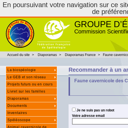
En poursuivant votre navigation sur ce site
de préféren
GROUPE D’É
Commission Scientifi
Accueil du site
>
Diaporamas
>
Diaporamas France
>
Faune cavernico
Recommander à un a
La biospéologie
Le GEB et son réseau
Faune cavernicole des C
Projets futurs ou en cours
Livret sur les familles
Diaporamas
Documents
Je ne suis pas un robot
Inventaires
Votre adresse email
Spéléoscope
Animal cavernicole de