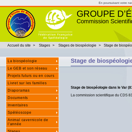
En poursuivant votre navi
GROUPE D’É
Commission Scientifi
Accueil du site
>
Stages
>
Stages de biospéologie
>
Stage de biospéol
Stage de biospéologie
La biospéologie
Le GEB et son réseau
Projets futurs ou en cours
Livret sur les familles
Stage de biospéologie dans le Var (8
Diaporamas
La commission scientifique du CDS 83 
Documents
Inventaires
Spéléoscope
Animal cavernicole de
l’année
Stages