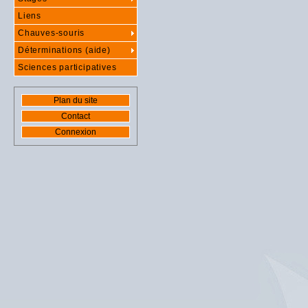
Liens
Chauves-souris
Déterminations (aide)
Sciences participatives
Plan du site
Contact
Connexion