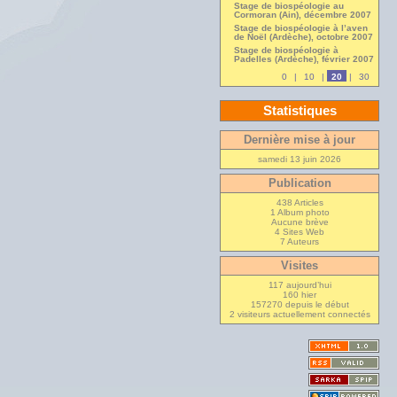
Stage de biospéologie au
Cormoran (Ain), décembre 2007
Stage de biospéologie à l’aven
de Noël (Ardèche), octobre 2007
Stage de biospéologie à
Padelles (Ardèche), février 2007
0
|
10
|
20
|
30
Statistiques
Dernière mise à jour
samedi 13 juin 2026
Publication
438 Articles
1 Album photo
Aucune brève
4 Sites Web
7 Auteurs
Visites
117 aujourd’hui
160 hier
157270 depuis le début
2 visiteurs actuellement connectés