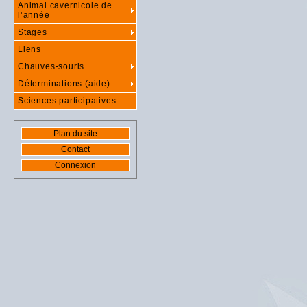
Animal cavernicole de
l’année
Stages
Liens
Chauves-souris
Déterminations (aide)
Sciences participatives
Plan du site
Contact
Connexion