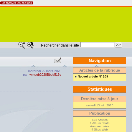
Désactiver les cookies
Rechercher dans le site
Navigation
Articles de la rubrique
mercredi 25 mars 2020
par
wmgeb2020Bbdy513v
Nouvel article N° 209
Statistiques
Dernière mise à jour
samedi 13 juin 2026
Publication
438 Articles
1 Album photo
Aucune brève
4 Sites Web