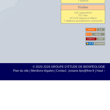
7 Auteurs
Visites
132 aujourd’hui
371 hier
157125 depuis le début
7 visiteurs actuellement connectés
© 2020-2026 GROUPE D’ÉTUDE DE BIOSPÉOLOGIE
Plan du site
|
Mentions légales
| Contact : josiane.lips@free.fr |
Haut ↑