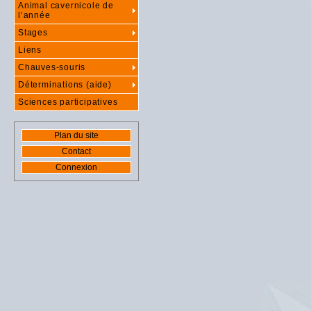
Animal cavernicole de
l’année
Stages
Liens
Chauves-souris
Déterminations (aide)
Sciences participatives
Plan du site
Contact
Connexion