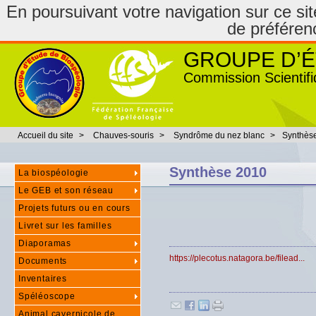
En poursuivant votre navigation sur ce site
de préféren
GROUPE D’É
Commission Scientifi
Accueil du site
>
Chauves-souris
>
Syndrôme du nez blanc
>
Synthès
Synthèse 2010
La biospéologie
Le GEB et son réseau
Projets futurs ou en cours
Livret sur les familles
Diaporamas
https://plecotus.natagora.be/filead...
Documents
Inventaires
Spéléoscope
Animal cavernicole de