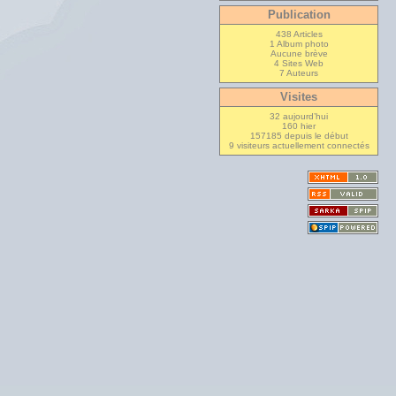
Publication
438 Articles
1 Album photo
Aucune brève
4 Sites Web
7 Auteurs
Visites
32 aujourd’hui
160 hier
157185 depuis le début
9 visiteurs actuellement connectés