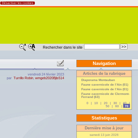
Désactiver les cookies
Rechercher dans le site
Navigation
Articles de la rubrique
vendredi 24 février 2023
par
Turrillo Robin
,
wmgeb2020Bjls514
Diaporama Montauban
Faune cavernicole de l’Ain (01)
Faune cavernicole de l’Ain (01)
Faune cavernicole de Clermont-
Ferrand (63)
0
|
10
|
20
|
30
|
40
|
50
|
60
|
70
Statistiques
Dernière mise à jour
samedi 13 juin 2026