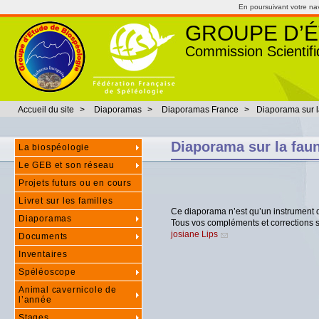
En poursuivant votre navi
GROUPE D’É
Commission Scientifi
Accueil du site
>
Diaporamas
>
Diaporamas France
>
Diaporama sur l
Diaporama sur la fau
La biospéologie
Le GEB et son réseau
Projets futurs ou en cours
Livret sur les familles
Ce diaporama n’est qu’un instrument de 
Diaporamas
Tous vos compléments et corrections 
josiane Lips
Documents
Inventaires
Spéléoscope
Animal cavernicole de
l’année
Stages