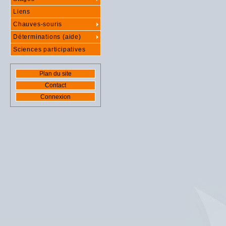
Liens
Chauves-souris
Déterminations (aide)
Sciences participatives
Plan du site
Contact
Connexion