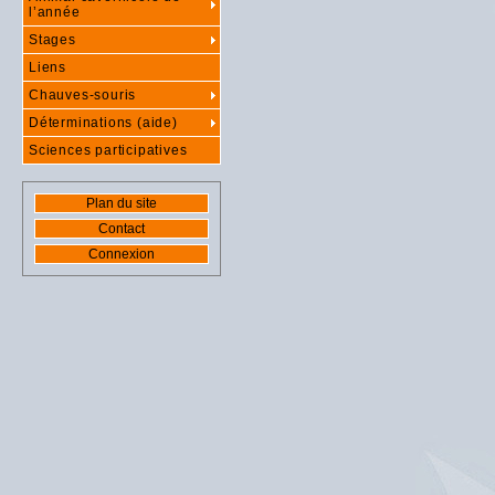
l’année
Stages
Liens
Chauves-souris
Déterminations (aide)
Sciences participatives
Plan du site
Contact
Connexion