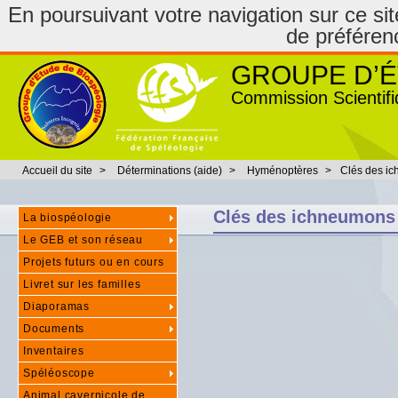
En poursuivant votre navigation sur ce site
de préféren
GROUPE D’É
Commission Scientifi
Accueil du site
>
Déterminations (aide)
>
Hyménoptères
>
Clés des i
Clés des ichneumons
La biospéologie
Le GEB et son réseau
Projets futurs ou en cours
Livret sur les familles
Diaporamas
Documents
Inventaires
Spéléoscope
Animal cavernicole de