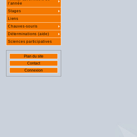
l’année
Stages
Liens
Chauves-souris
Déterminations (aide)
Sciences participatives
Plan du site
Contact
Connexion