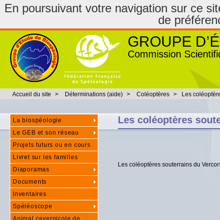
En poursuivant votre navigation sur ce site
de préféren
GROUPE D’É
Commission Scientifi
Accueil du site
>
Déterminations (aide)
>
Coléoptères
>
Les coléoptèr
Les coléoptères soute
La biospéologie
Le GEB et son réseau
Projets futurs ou en cours
Livret sur les familles
Les coléoptères souterrains du Vercors
Diaporamas
Documents
Inventaires
Spéléoscope
Animal cavernicole de