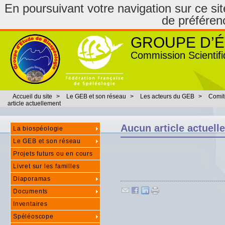
En poursuivant votre navigation sur ce site
de préféren
GROUPE D’É
Commission Scientifi
Accueil du site
>
Le GEB et son réseau
>
Les acteurs du GEB
>
Comit
article actuellement
Aucun article actuell
La biospéologie
Le GEB et son réseau
Projets futurs ou en cours
Livret sur les familles
Diaporamas
Documents
Inventaires
Spéléoscope