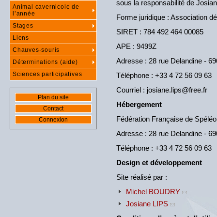
sous la responsabilité de Josian
Animal cavernicole de
l’année
Forme juridique : Association d
Stages
SIRET : 784 492 464 00085
Liens
APE : 9499Z
Chauves-souris
Adresse : 28 rue Delandine - 
Déterminations (aide)
Sciences participatives
Téléphone : +33 4 72 56 09 63
Courriel : josiane.lips@free.fr
Plan du site
Hébergement
Contact
Fédération Française de Spéléo
Connexion
Adresse : 28 rue Delandine - 
Téléphone : +33 4 72 56 09 63
Design et développement
Site réalisé par :
Michel BOUDRY
Josiane LIPS