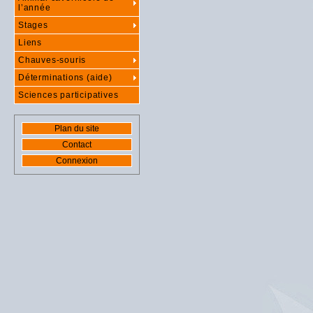
l’année
Stages
Liens
Chauves-souris
Déterminations (aide)
Sciences participatives
Plan du site
Contact
Connexion