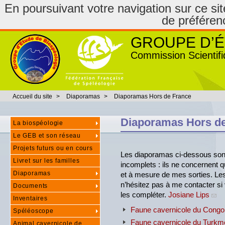
En poursuivant votre navigation sur ce site
de préféren
GROUPE D’É
Commission Scientifi
Accueil du site
>
Diaporamas
>
Diaporamas Hors de France
Diaporamas Hors d
La biospéologie
Le GEB et son réseau
Projets futurs ou en cours
Les diaporamas ci-dessous sont 
Livret sur les familles
incomplets : ils ne concernent 
Diaporamas
et à mesure de mes sorties. Les 
n’hésitez pas à me contacter si
Documents
les compléter.
Josiane Lips
Inventaires
Faune cavernicole du Congo
Spéléoscope
Faune cavernicole du Turkm
Animal cavernicole de