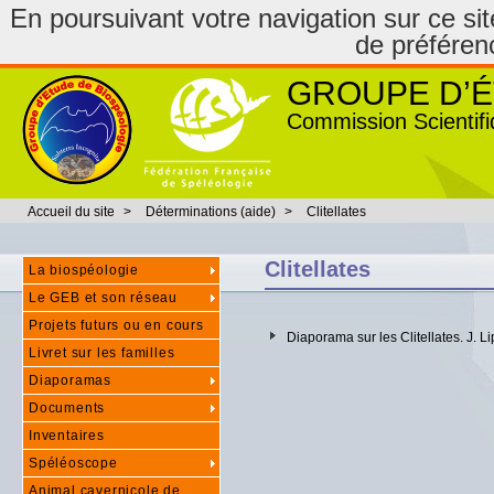
En poursuivant votre navigation sur ce site
de préféren
GROUPE D’É
Commission Scientifi
Accueil du site
>
Déterminations (aide)
>
Clitellates
Clitellates
La biospéologie
Le GEB et son réseau
Projets futurs ou en cours
Diaporama sur les Clitellates. J. L
Livret sur les familles
Diaporamas
Documents
Inventaires
Spéléoscope
Animal cavernicole de