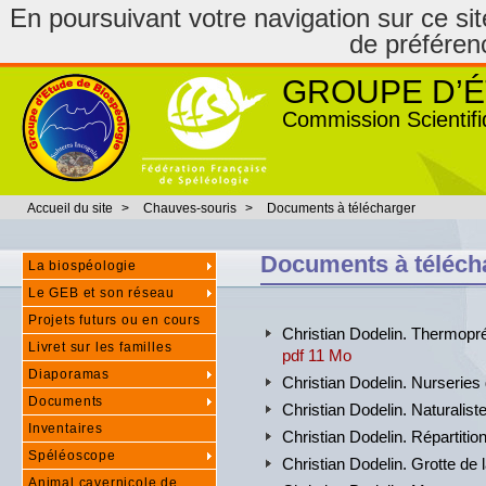
En poursuivant votre navigation sur ce site
de préféren
GROUPE D’É
Commission Scientifi
Accueil du site
>
Chauves-souris
>
Documents à télécharger
Documents à téléch
La biospéologie
Le GEB et son réseau
Projets futurs ou en cours
Christian Dodelin. Thermopr
Livret sur les familles
pdf 11 Mo
Diaporamas
Christian Dodelin. Nurseries
Documents
Christian Dodelin. Naturalis
Inventaires
Christian Dodelin. Répartit
Spéléoscope
Christian Dodelin. Grotte de
Animal cavernicole de