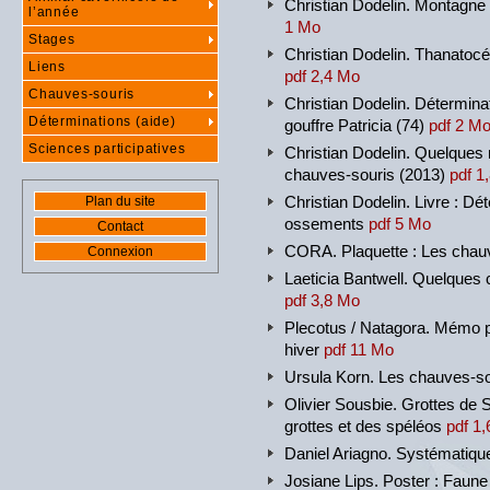
Christian Dodelin. Montagne
l’année
1 Mo
Stages
Christian Dodelin. Thanatocé
Liens
pdf 2,4 Mo
Chauves-souris
Christian Dodelin. Détermin
Déterminations (aide)
gouffre Patricia (74)
pdf 2 M
Sciences participatives
Christian Dodelin. Quelques
chauves-souris (2013)
pdf 1
Christian Dodelin. Livre : Dé
Plan du site
ossements
pdf 5 Mo
Contact
CORA. Plaquette : Les chau
Connexion
Laeticia Bantwell. Quelques
pdf 3,8 Mo
Plecotus / Natagora. Mémo p
hiver
pdf 11 Mo
Ursula Korn. Les chauves-s
Olivier Sousbie. Grottes de 
grottes et des spéléos
pdf 1
Daniel Ariagno. Systématiq
Josiane Lips. Poster : Faun