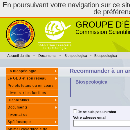
En poursuivant votre navigation sur ce site
de préféren
GROUPE D’É
Commission Scientifi
Accueil du site
>
Documents
>
Biospeologica
>
Biospeologica
Recommander à un a
La biospéologie
Le GEB et son réseau
Biospeologica
Projets futurs ou en cours
Livret sur les familles
Diaporamas
Documents
Je ne suis pas un robot
Inventaires
Votre adresse email
Spéléoscope
Animal cavernicole de