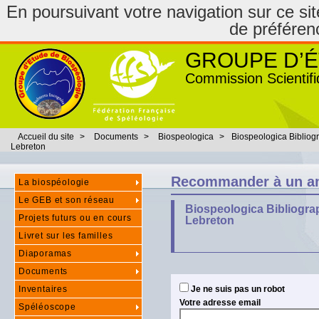
En poursuivant votre navigation sur ce site
de préféren
GROUPE D’É
Commission Scientifi
Accueil du site
>
Documents
>
Biospeologica
>
Biospeologica Bibliog
Lebreton
Recommander à un a
La biospéologie
Le GEB et son réseau
Biospeologica Bibliogra
Projets futurs ou en cours
Lebreton
Livret sur les familles
Diaporamas
Documents
Inventaires
Je ne suis pas un robot
Votre adresse email
Spéléoscope