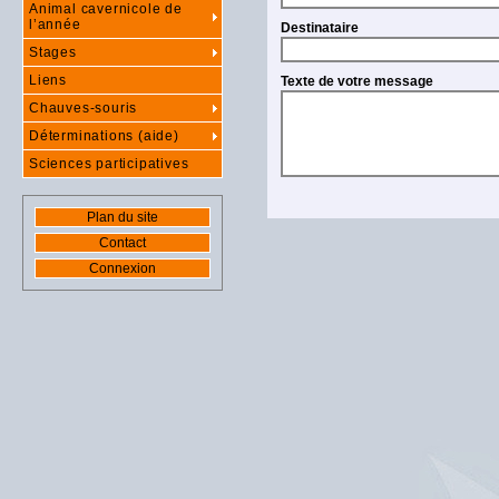
Animal cavernicole de
l’année
Destinataire
Stages
Liens
Texte de votre message
Chauves-souris
Déterminations (aide)
Sciences participatives
Plan du site
Contact
Connexion