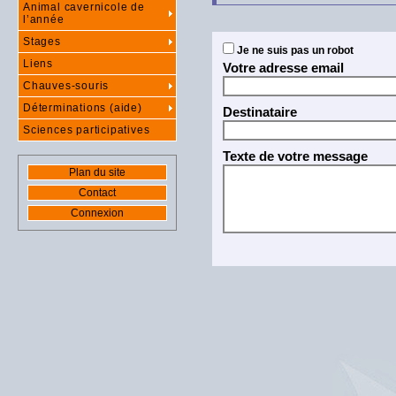
Animal cavernicole de
l’année
Stages
Je ne suis pas un robot
Liens
Votre adresse email
Chauves-souris
Déterminations (aide)
Destinataire
Sciences participatives
Texte de votre message
Plan du site
Contact
Connexion