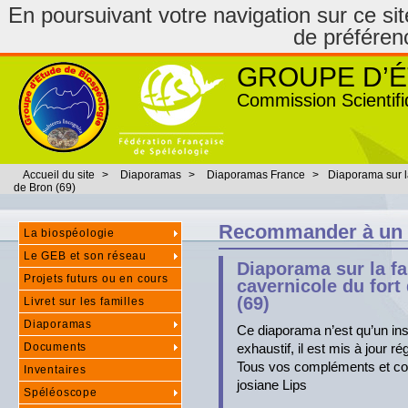
En poursuivant votre navigation sur ce site
de préféren
GROUPE D’É
Commission Scientifi
Accueil du site
>
Diaporamas
>
Diaporamas France
>
Diaporama sur la
de Bron (69)
Recommander à un
La biospéologie
Le GEB et son réseau
Diaporama sur la f
Projets futurs ou en cours
cavernicole du fort
(69)
Livret sur les familles
Diaporamas
Ce diaporama n’est qu’un inst
Documents
exhaustif, il est mis à jour r
Tous vos compléments et cor
Inventaires
josiane Lips
Spéléoscope