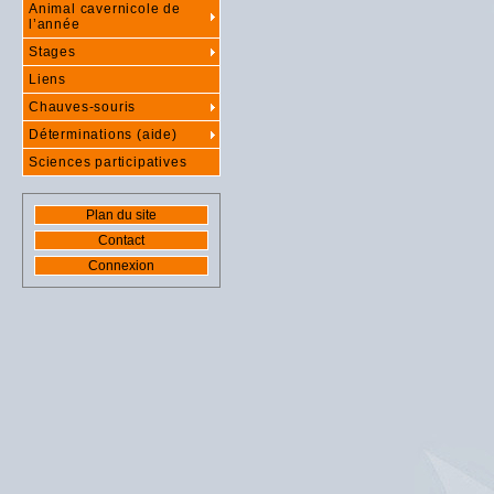
Animal cavernicole de
l’année
Stages
Liens
Chauves-souris
Déterminations (aide)
Sciences participatives
Plan du site
Contact
Connexion