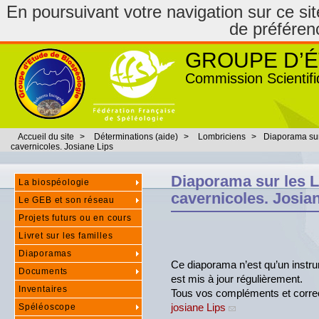
En poursuivant votre navigation sur ce site
de préféren
GROUPE D’É
Commission Scientifi
Accueil du site
>
Déterminations (aide)
>
Lombriciens
>
Diaporama sur
cavernicoles. Josiane Lips
Diaporama sur les 
La biospéologie
cavernicoles. Josia
Le GEB et son réseau
Projets futurs ou en cours
Livret sur les familles
Diaporamas
Ce diaporama n’est qu’un instrume
Documents
est mis à jour régulièrement.
Inventaires
Tous vos compléments et correc
josiane Lips
Spéléoscope