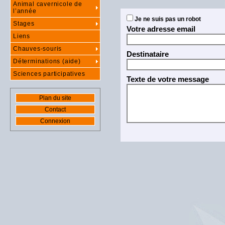
Animal cavernicole de
l’année
Je ne suis pas un robot
Stages
Votre adresse email
Liens
Chauves-souris
Destinataire
Déterminations (aide)
Sciences participatives
Texte de votre message
Plan du site
Contact
Connexion