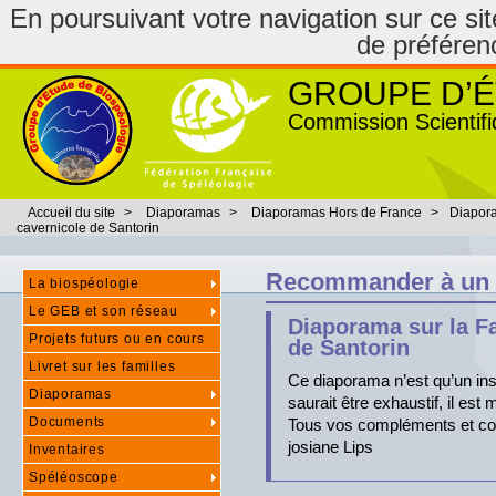
En poursuivant votre navigation sur ce site
de préféren
GROUPE D’É
Commission Scientifi
Accueil du site
>
Diaporamas
>
Diaporamas Hors de France
>
Diapora
cavernicole de Santorin
Recommander à un
La biospéologie
Le GEB et son réseau
Diaporama sur la F
Projets futurs ou en cours
de Santorin
Livret sur les familles
Ce diaporama n’est qu’un ins
Diaporamas
saurait être exhaustif, il est 
Documents
Tous vos compléments et cor
josiane Lips
Inventaires
Spéléoscope