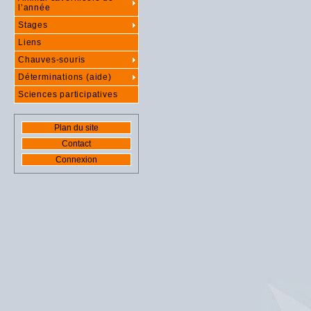
l’année
Stages
Liens
Chauves-souris
Déterminations (aide)
Sciences participatives
Plan du site
Contact
Connexion