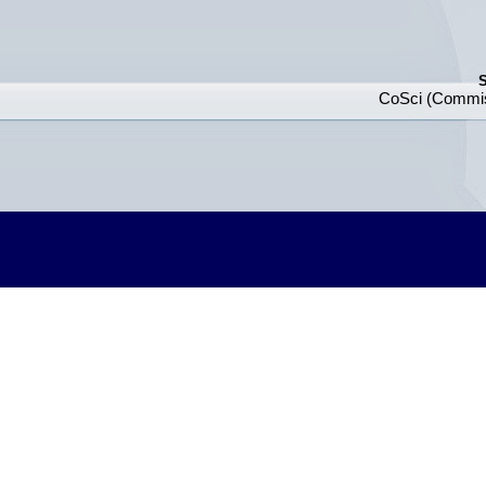
S
CoSci (Commiss