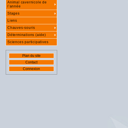
Animal cavernicole de
l’année
Stages
Liens
Chauves-souris
Déterminations (aide)
Sciences participatives
Plan du site
Contact
Connexion