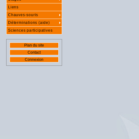
Liens
Chauves-souris
Déterminations (aide)
Sciences participatives
Plan du site
Contact
Connexion