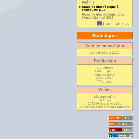
(Agadir)
Stage de biospéologie à
l’Adaouste (13)
Stage de biospéologie dans
l’Aude (11), mai 2018
0
|
10
|
20
|
30
Statistiques
Dernière mise à jour
samedi 13 juin 2026
Publication
438 Articles
1 Album photo
Aucune brève
4 Sites Web
7 Auteurs
Visites
156 aujourd’hui
371 hier
157149 depuis le début
2 visiteurs actuellement connectés