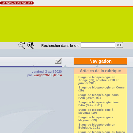
Désactiver les cookies
Rechercher dans le site
Navigation
Articles de la rubrique
vendredi 3 avril 2020
par
wmgeb2020Bjls514
Stage de biospéologie en
Ariège (09), octobre 2018 et
janvier 2019.
Stage de biospéologie en Corse
(2b)
Stage de biospéologie dans
l’Ain (Drom, 01)
Stage de biospéologie dans
l’Ain (Briord, 01)
Stage de biospéologie à
Meymac (19)
Stage de biospéologie à
Meymac (19)
Stage de biospéologie en
Belgique, 2021
Stage de biospéologie au Maroc