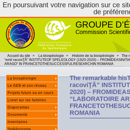
En poursuivant votre navigation sur ce site
de préféren
GROUPE D’É
Commission Scientifi
Accueil du site
>
La biospéologie
>
Histoire de la biospéologie
>
The r
“emil racoviŢĂ” INSTITUTEOF SPELEOLOGY (1920-2020) – FROMIDEASINIT
ARAGO” IN FRANCETOTHESUCCESSFULRESEARCHIN ROMANIA
The remarkable hisT
La biospéologie
racoviŢĂ” INSTIT
Le GEB et son réseau
2020) – FROMIDEA
Projets futurs ou en cours
“LABORATOIRE AR
Livret sur les familles
FRANCETOTHESU
Diaporamas
ROMANIA
Documents
Inventaires
Spéléoscope