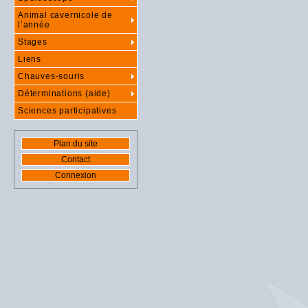
Animal cavernicole de
l’année
Stages
Liens
Chauves-souris
Déterminations (aide)
Sciences participatives
Plan du site
Contact
Connexion