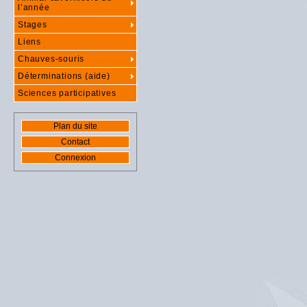
l’année
Stages
Liens
Chauves-souris
Déterminations (aide)
Sciences participatives
Plan du site
Contact
Connexion