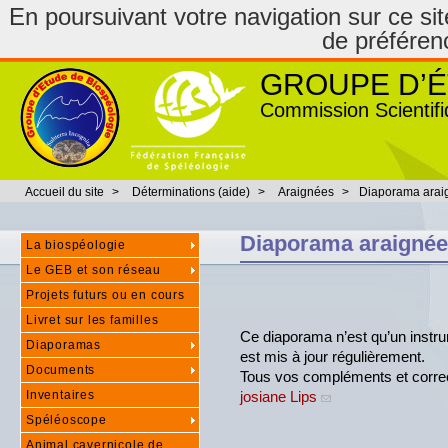
En poursuivant votre navigation sur ce site
de préféren
GROUPE D’É
Commission Scientifi
Accueil du site
>
Déterminations (aide)
>
Araignées
>
Diaporama arai
Diaporama araignée
La biospéologie
Le GEB et son réseau
Projets futurs ou en cours
Livret sur les familles
Ce diaporama n’est qu’un instrume
Diaporamas
est mis à jour régulièrement.
Documents
Tous vos compléments et correc
Inventaires
josiane Lips
Spéléoscope
Animal cavernicole de