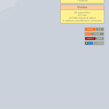
7 Auteurs
Visites
95 aujourd’hui
371 hier
157088 depuis le début
8 visiteurs actuellement connectés