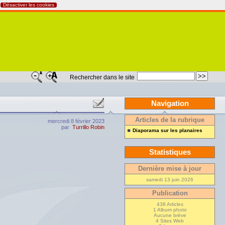
Désactiver les cookies
Rechercher dans le site
Navigation
Articles de la rubrique
mercredi 8 février 2023
par
Turrillo Robin
Diaporama sur les planaires
Statistiques
Dernière mise à jour
samedi 13 juin 2026
Publication
438 Articles
1 Album photo
Aucune brève
4 Sites Web