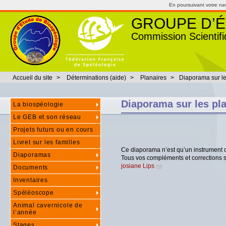
En poursuivant votre navi
GROUPE D’É
Commission Scientifi
Accueil du site
>
Déterminations (aide)
>
Planaires
>
Diaporama sur le
Diaporama sur les pl
La biospéologie
Le GEB et son réseau
Projets futurs ou en cours
Livret sur les familles
Ce diaporama n’est qu’un instrument de 
Diaporamas
Tous vos compléments et corrections 
josiane Lips
Documents
Inventaires
Spéléoscope
Animal cavernicole de
l’année
Stages