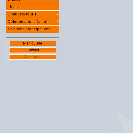
Liens
Chauves-souris
Déterminations (aide)
Sciences participatives
Plan du site
Contact
Connexion