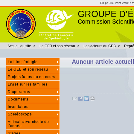
En poursuivant votre navi
GROUPE D’É
Commission Scientifi
Accueil du site
>
Le GEB et son réseau
>
Les acteurs du GEB
>
Repré
Auncun article actue
La biospéologie
Le GEB et son réseau
Projets futurs ou en cours
Livret sur les familles
Diaporamas
Documents
Inventaires
Spéléoscope
Animal cavernicole de
l’année
Stages