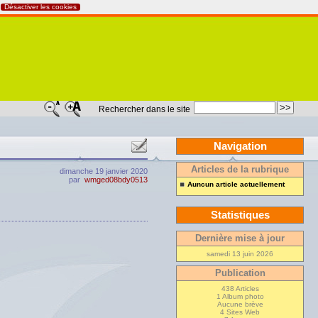
Désactiver les cookies
Rechercher dans le site
Navigation
Articles de la rubrique
dimanche 19 janvier 2020
par
wmged08bdy0513
Auncun article actuellement
Statistiques
Dernière mise à jour
samedi 13 juin 2026
Publication
438 Articles
1 Album photo
Aucune brève
4 Sites Web