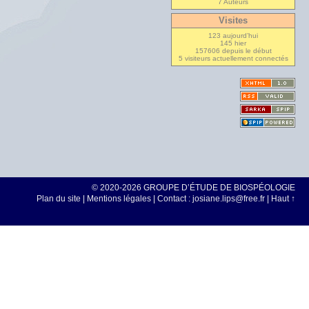
7 Auteurs
Visites
123 aujourd’hui
145 hier
157606 depuis le début
5 visiteurs actuellement connectés
© 2020-2026 GROUPE D’ÉTUDE DE BIOSPÉOLOGIE
Plan du site
|
Mentions légales
| Contact : josiane.lips@free.fr |
Haut ↑