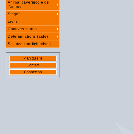
Animal cavernicole de
l’année
Stages
Liens
Chauves-souris
Déterminations (aide)
Sciences participatives
Plan du site
Contact
Connexion