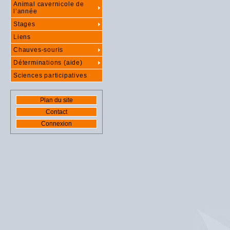
Animal cavernicole de
l’année
Stages
Liens
Chauves-souris
Déterminations (aide)
Sciences participatives
Plan du site
Contact
Connexion