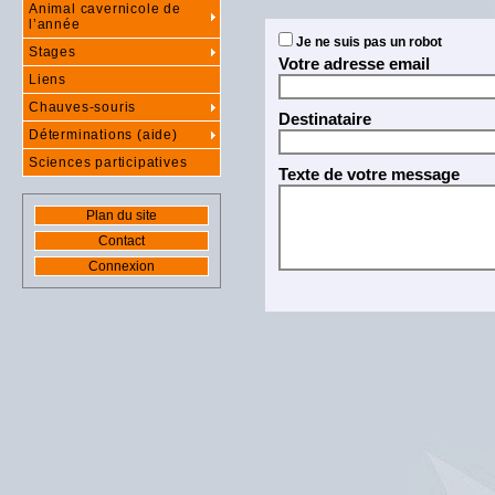
Animal cavernicole de
l’année
Je ne suis pas un robot
Stages
Votre adresse email
Liens
Chauves-souris
Destinataire
Déterminations (aide)
Sciences participatives
Texte de votre message
Plan du site
Contact
Connexion