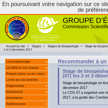
En poursuivant votre navigation sur ce site
de préféren
GROUPE D’É
Commission Scientifi
Accueil du site
>
Stages
>
Stages de biospéologie
>
Stage de biospéo
2 et 3 décembre 2017
Recommander à un
La biospéologie
Le GEB et son réseau
Stage de biospéolo
Projets futurs ou en cours
(07) les 2 et 3 déc
Livret sur les familles
Stage de biospéologie en Ard
Diaporamas
décembre 2017
Documents
Le CDS 07 a organisé une re
2017, à la grotte des Combe
Inventaires
Spéléoscope